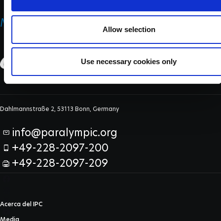
n
MEDICINE & SCIENCE
Allow selection
Use necessary cookies only
Dahlmannstraße 2, 53113 Bonn, Germany
info@paralympic.org
+49-228-2097-200
+49-228-2097-209
Acerca del IPC
Media