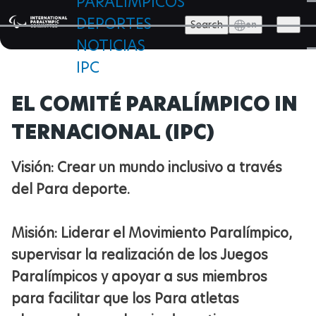
PARALÍMPICOS
Pasar
DEPORTES
al
Search
en
contenido
NOTICIAS
principal
IPC
Search Now
EL COMITÉ PARALÍMPICO IN
JUEGOS PARALÍMPICOS
JUEGOS PARALÍMPICOS
TERNACIONAL (IPC)
DEPORTES
CLASIFICACIÓN
CLASIFICACIÓN
NOTICIAS
Visión: Crear un mundo inclusivo a través
RESULTADOS
ATLETAS
del Para deporte.
ATLETAS
COMITÉS PARALÍMPICOS NACIONALES
MEDALLAS
ANTIDOPAJE
BOARD OF APPEAL OF CLASSIFICATION
Medicine & Science
Misión: Liderar el Movimiento Paralímpico,
CONSEJO DE ATLETAS
IPC
supervisar la realización de los Juegos
MASCOTAS
IPC
QUIÉNES SOMOS
CÓDIGO DE CLASIFICACIÓN
Paralympic symbol
Paralímpicos y apoyar a sus miembros
follow us
FORO DE ATLETAS
para facilitar que los Para atletas
ATHLETES COUNCIL ELECTION
CEREMONIAS DE APERTURA
HISTORIA
ENTRENAMIENTO DE CLASIFICADOR
EMPLEOS