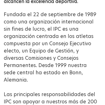
CANDIDATES
alcancen la excelencia deportiva.
ARCHIVO PARALÍMPICO
REPRESENTANTES DE ATLETAS
CEREMONIAS DE CLAUSURA
INVESTIGACIÓN
QUIÉNES SOMOS
PUBLICACIONES
Fundada el 22 de septiembre de 1989
Faltan
736
DIAS
ESTRUCTURA
RECURSOS PARA ATLETAS
como una organización internacional
LA 2028 Juegos Paralympicos
VOLUNTEER ROLES
sin fines de lucro, el IPC es una
PATROCINADORES
CONSEJO EJECUTIVO
organización centrada en los atletas
GOVERNMENTAL PARTNERS
15 - 27 AGO
2028
compuesta por un Consejo Ejecutivo
OFICINA DE PRENSA
Faltan
1299
DIAS
COMITÉS PERMANENTES
electo, un Equipo de Gestión, y
Alpes 2030 Juegos Paralympicos de Invierno
diversas Comisiones y Consejos
PREMIOS
01 - 10 mar
2030
Permanentes. Desde 1999 nuestra
FEDERACIONES
ORDEN PARALÍMPICA
sede central ha estado en Bonn,
Faltan
2206
DIAS
MANUAL
Alemania.
TEAM IPC
Paralympic Games Appreciation
Brisbane 2032 Juegos Paralympicos
Award
24 Aug - 5 AGO
2032
Las principales responsabilidades del
SALÓN DE LA FAMA
IPC son apoyar a nuestros más de 200