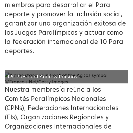
miembros para desarrollar el Para
PREMIOS DEL DEPORTE
PARALÍMPICO
deporte y promover la inclusión social,
garantizar una organización exitosa de
PREMIO CIENTÍFICO PARALÍMPICO
los Juegos Paralímpicos y actuar como
la federación internacional de 10 Para
PREMIOS EXTERNOS
deportes.
IPC President Andrew Parsons
ⒸFrancois Nel/Getty Images
Nuestra membresía reúne a los
Comités Paralímpicos Nacionales
(CPNs), Federaciones Internacionales
(FIs), Organizaciones Regionales y
Organizaciones Internacionales de