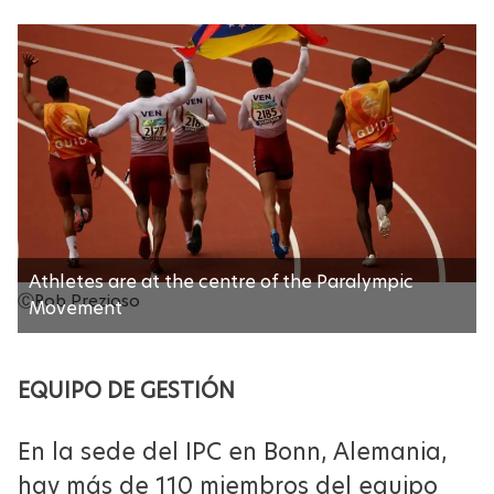
Athletes are at the centre of the Paralympic
ⒸRob Prezioso
Movement
EQUIPO DE GESTIÓN
En la sede del IPC en Bonn, Alemania,
hay más de 110 miembros del equipo