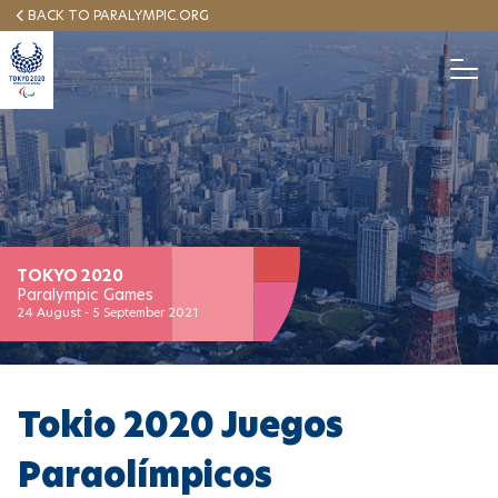
Pasar
BACK TO PARALYMPIC.ORG
al
contenido
T
o
principal
g
g
English
INICIO
NOTICIAS
CALENDARIO
ACERCA
l
Español
e
N
a
v
MEDALLAS
i
g
a
TOKYO 2020
ANTORCHA
t
Paralympic Games
i
24 August - 5 September 2021
o
MASCOTA
n
Tokio 2020 Juegos
Paraolímpicos